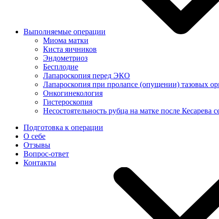
Выполняемые операции
Миома матки
Киста яичников
Эндометриоз
Бесплодие
Лапароскопия перед ЭКО
Лапароскопия при пролапсе (опущении) тазовых ор
Онкогинекология
Гистероскопия
Несостоятельность рубца на матке после Кесарева с
Подготовка к операции
О себе
Отзывы
Вопрос-ответ
Контакты