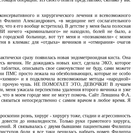
 консервативного и хирургического лечения и всевозможного
ал Филипп Александрович, «в медицине нет сослагательного
у, что я его вообще встретила). В детстве у меня была полосная
ЗИ ничего «криминального» не находило, болей не было, а
в городской больнице, вот тут меня и «познакомили» с моим
меня в климакс для «отдыха» яичников и «отмирания» очагов
рактически сразу появилась новая эндометриоидная киста. Она
есь яичник. Не дожидаясь новых кист, сделала ЭКО, которое
аблетки, описывать свое самочувствие не буду, сами можете
 дни ПМС просто лежала на обезболивающих, которые не особо
ю «химию» и я подключила всевозможные методы «народной»
паты и прочую чушь. НЕ ПОМОГАЕТ ЭТО, ДЕВОЧКИ! В лучшем
ти, меня ужасала перспектива удаления второго яичника и уже
а, что в моем городе мне не могут помочь. Сайт Левшина Ф.А.
 связаться непосредственно с самим врачом в любое время. Я
ароскопии рознь, хирург - хирургу тоже, стадии и агрессивность
 довести до инвалидности. Только руки грамотного хирурга,
учений. Я связывалась с двумя бывшими пациентками Филиппа
приступов боли я все таки решилась набрать номер Филиппа