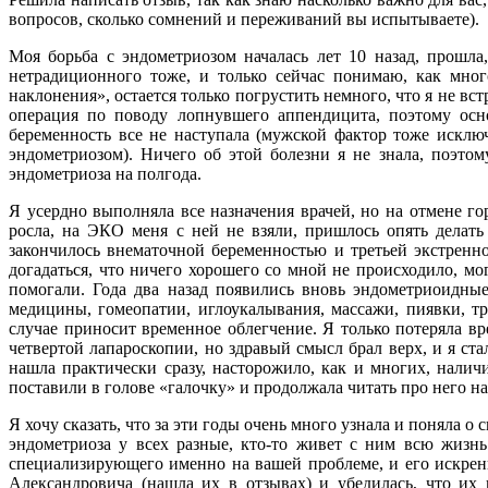
вопросов, сколько сомнений и переживаний вы испытываете).
Моя борьба с эндометриозом началась лет 10 назад, прошла
нетрадиционного тоже, и только сейчас понимаю, как мног
наклонения», остается только погрустить немного, что я не вст
операция по поводу лопнувшего аппендицита, поэтому осн
беременность все не наступала (мужской фактор тоже исклю
эндометриозом). Ничего об этой болезни я не знала, поэто
эндометриоза на полгода.
Я усердно выполняла все назначения врачей, но на отмене го
росла, на ЭКО меня с ней не взяли, пришлось опять делать
закончилось внематочной беременностью и третьей экстренн
догадаться, что ничего хорошего со мной не происходило, м
помогали. Года два назад появились вновь эндометриоидны
медицины, гомеопатии, иглоукалывания, массажи, пиявки
случае приносит временное облегчение. Я только потеряла вр
четвертой лапароскопии, но здравый смысл брал верх, и я ст
нашла практически сразу, насторожило, как и многих, налич
поставили в голове «галочку» и продолжала читать про него на
Я хочу сказать, что за эти годы очень много узнала и поняла о
эндометриоза у всех разные, кто-то живет с ним всю жизнь
специализирующего именно на вашей проблеме, и его искрен
Александровича (нашла их в отзывах) и убедилась, что их