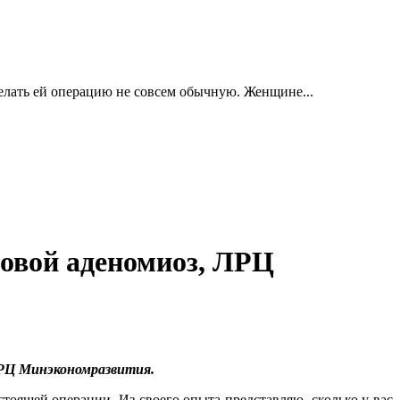
делать ей операцию не совсем обычную. Женщине...
ловой аденомиоз, ЛРЦ
 ЛРЦ Минэкономразвития.
тоящей операции. Из своего опыта представляю, сколько у вас