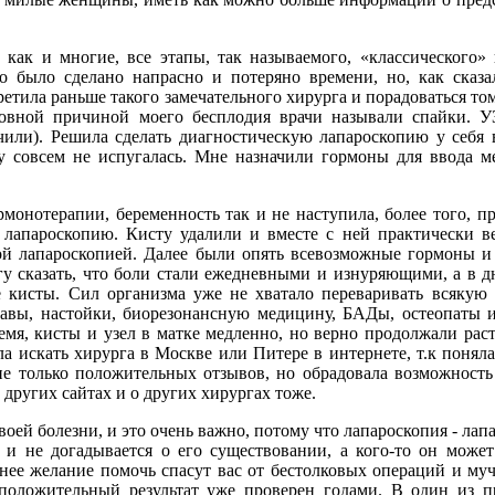
, как и многие, все этапы, так называемого, «классического»
о было сделано напрасно и потеряно времени, но, как сказ
ретила раньше такого замечательного хирурга и порадоваться том
овной причиной моего бесплодия врачи называли спайки. У
чили). Решила сделать диагностическую лапароскопию у себя 
му совсем не испугалась. Мне назначили гормоны для ввода 
рмонотерапии, беременность так и не наступила, более того, п
 лапароскопию. Кисту удалили и вместе с ней практически в
ой лапароскопией. Далее были опять всевозможные гормоны и т
огу сказать, что боли стали ежедневными и изнуряющими, а в
е кисты. Сил организма уже не хватало переваривать всяку
, травы, настойки, биорезонансную медицину, БАДы, остео
емя, кисты и узел в матке медленно, но верно продолжали рас
ала искать хирурга в Москве или Питере в интернете, т.к понял
ие только положительных отзывов, но обрадовала возможность
 других сайтах и о других хирургах тоже.
 своей болезни, и это очень важно, потому что лапароскопия - лап
 и не догадывается о его существовании, а кого-то он может
нее желание помочь спасут вас от бестолковых операций и м
 положительный результат уже проверен годами. В один из 