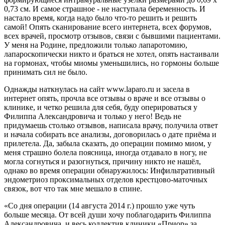
0,73 см. И самое страшное - не наступала беременность. И
настало время, когда надо было что-то решить и решить
самой! Опять сканирование всего интернета, всех форумов,
всех врачей, просмотр отзывов, связи с бывшими пациентами.
У меня на Родине, предложили только лапаротомию,
лапароскопически никто и браться не хотел, опять настаивали
на гормонах, чтобы миомы уменьшились, но гормоны больше
принимать сил не было.
Однажды наткнулась на сайт www.laparo.ru и засела в
интернет опять, прочла все отзывы о враче и все отзывы о
клинике, и четко решила для себя, буду оперироваться у
Филиппа Александровича и только у него! Ведь не
придумаешь столько отзывов, написала врачу, получила ответ
и начала собирать все анализы, договорилась о дате приёма и
прилетела. Да, забыла сказать, до операции помимо миом, у
меня страшно болела поясница, иногда отдавало в ногу, не
могла согнуться и разогнуться, причину никто не нашёл,
однако во время операции обнаружилось: Инфильтративный
эндометриоз проксимальных отделов крестцово-маточных
связок, вот что так мне мешало в спине.
«Со дня операции (14 августа 2014 г.) прошло уже чуть
больше месяца. От всей души хочу поблагодарить Филиппа
Александровича, и весь коллектив клиники «Приор» за