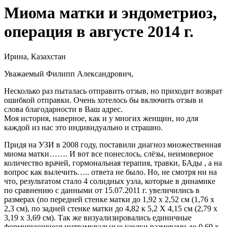
Миома матки и эндометриоз,
операция в августе 2014 г.
Ирина, Казахстан
Уважаемый Филипп Александрович,
Несколько раз пыталась отправить отзыв, но приходит возврат
ошибкой отправки. Очень хотелось бы включить отзыв и
слова благодарности в Ваш адрес.
Моя история, наверное, как и у многих женщин, но для
каждой из нас это индивидуально и страшно.
Придя на УЗИ в 2008 году, поставили диагноз множественная
миома матки……. И вот все понеслось, слёзы, неимоверное
количество врачей, гормональная терапия, травки, БАды , а на
вопрос как вылечить….. ответа не было. Но, не смотря ни на
что, результатом стало 4 солидных узла, которые в динамике
по сравнению с данными от 15.07.2011 г. увеличились в
размерах (по передней стенке матки до 1,92 х 2,52 см (1,76 х
2,3 см), по задней стенке матки до 4,82 к 5,2 X 4,15 см (2,79 х
3,19 х 3,69 см). Так же визуализировались единичные
формирующиеся интрамуральные узелки размерами до 0,69 х