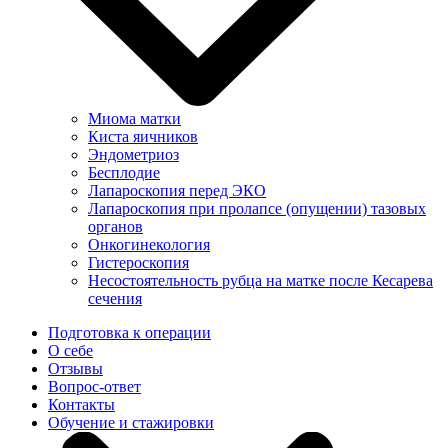
Миома матки
Киста яичников
Эндометриоз
Бесплодие
Лапароскопия перед ЭКО
Лапароскопия при пролапсе (опущении) тазовых
органов
Онкогинекология
Гистероскопия
Несостоятельность рубца на матке после Кесарева
сечения
Подготовка к операции
О себе
Отзывы
Вопрос-ответ
Контакты
Обучение и стажировки