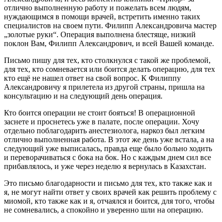
отлично выполненную работу и пожелать всем людям,
нуждающимся в помощи врачей, встретить именно таких
специалистов на своем пути. Филипп Александровича мастер
„золотые руки“. Операция выполнена блестяще, низкий
поклон Вам, Филипп Александрович, и всей Вашей команде.
Письмо пишу для тех, кто столкнулся с такой же проблемой,
для тех, кто сомневается или боится делать операцию, для тех
кто ещё не нашел ответ на свой вопрос. К Филиппу
Александровичу я прилетела из другой страны, пришла на
консультацию и на следующий день операция.
Кто боится операции не стоит бояться! В операционной
заснете и проснетесь уже в палате, после операции. Хочу
отдельно поблагодарить анестезиолога, наркоз был легким
отлично выполненная работа. В этот же день уже встала, а на
следующий уже выписалась, правда еще было больно ходить
и переворачиваться с бока на бок. Но с каждым днем сил все
прибавлялось, и уже через неделю я вернулась в Казахстан.
Это письмо благодарности и письмо для тех, кто также как и
я, не могут найти ответ у своих врачей как решить проблему с
миомой, кто также как и я, отчаялся и боится, для того, чтобы
не сомневались, а спокойно и уверенно шли на операцию.