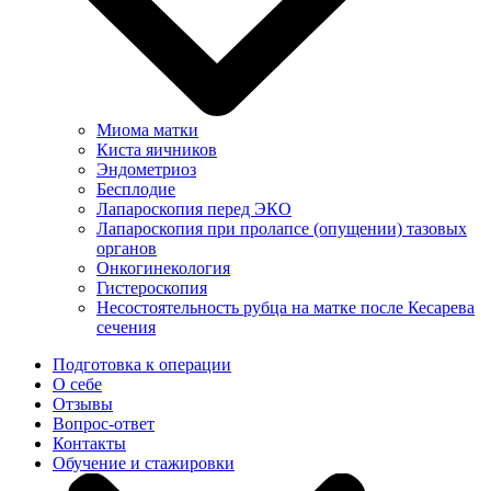
Миома матки
Киста яичников
Эндометриоз
Бесплодие
Лапароскопия перед ЭКО
Лапароскопия при пролапсе (опущении) тазовых
органов
Онкогинекология
Гистероскопия
Несостоятельность рубца на матке после Кесарева
сечения
Подготовка к операции
О себе
Отзывы
Вопрос-ответ
Контакты
Обучение и стажировки