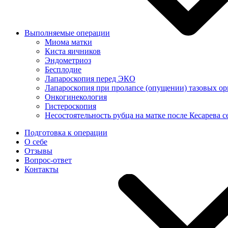
Выполняемые операции
Миома матки
Киста яичников
Эндометриоз
Бесплодие
Лапароскопия перед ЭКО
Лапароскопия при пролапсе (опущении) тазовых ор
Онкогинекология
Гистероскопия
Несостоятельность рубца на матке после Кесарева с
Подготовка к операции
О себе
Отзывы
Вопрос-ответ
Контакты