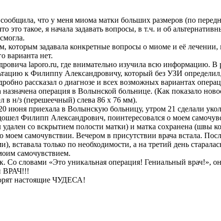
н. сообщила, что у меня миома матки больших размеров (по перед
что это такое, я начала задавать вопросы, в т.ч. и об альтернатив
смогла.
чам, которым задавала конкретные вопросы о миоме и её лечении
о варианта нет.
овича laporo.ru, где внимательно изучила всю информацию. В ра
ультацию к Филиппу Александровичу, который без УЗИ определил,
одробно рассказал о диагнозе и всех возможных вариантах опер
назначена операция в Волынской больнице. (Как показало новое 
л в н/з (перешеечный) слева 86 х 76 мм).
 июня приехала в Волынскую больницу, утром 21 сделали укол 
 подошел Филипп Александрович, поинтересовался о моем самочу
л удален со вскрытием полости матки) и матка сохранена (швы кос
я о моем самочувствии. Вечером в присутствии врача встала. По
), вставала только по необходимости, а на третий день старалас
моим самочувствием.
к. Со словами «Это уникальная операция! Гениальный врач!», он
 ВРАЧ!!!
орят настоящие ЧУДЕСА!