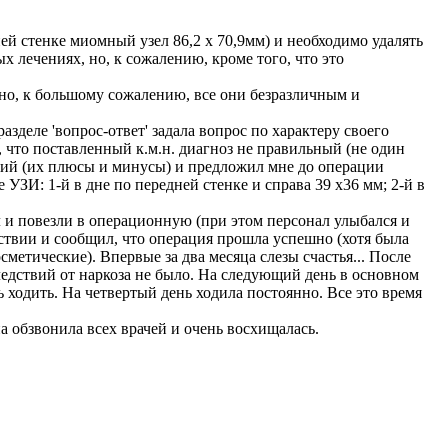
ней стенке миомный узел 86,2 х 70,9мм) и необходимо удалять
ных лечениях, но, к сожалению, кроме того, что это
, но, к большому сожалению, все они безразличным и
зделе 'вопрос-ответ' задала вопрос по характеру своего
 что поставленный к.м.н. диагноз не правильный (не один
аций (их плюсы и минусы) и предложил мне до операции
УЗИ: 1-й в дне по передней стенке и справа 39 х36 мм; 2-й в
и повезли в операционную (при этом персонал улыбался и
вствии и сообщил, что операция прошла успешно (хотя была
метические). Впервые за два месяца слезы счастья... После
следствий от наркоза не было. На следующий день в основном
ь ходить. На четвертый день ходила постоянно. Все это время
а обзвонила всех врачей и очень восхищалась.