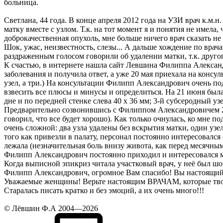
больница.
Светлана, 44 года. В конце апреля 2012 года на УЗИ врач к.м.
матку вместе с узлом. Т.к. на тот момент я и понятия не имела, 
доброкачественная опухоль, мне больше ничего врач сказать не 
Шок, ужас, неизвестность, слезы... А дальше хождение по вра
раздраженным голосом говорили об удалении матки, т.к. другог
К счастью, в интернете нашла сайт Левшина Филиппа Александр
заболевания и получила ответ, а уже 20 мая приехала на конс
узел, а три.) На консультации Филипп Александрович очень п
взвесить все плюсы и минусы и определиться. На 21 июня была 
дне и по передней стенке слева 40 х 36 мм; 3-й субсеродный узе
Предварительно созвонившись с Филиппом Александровичем 20
говорил, что все будет хорошо). Как только очнулась, ко мне
очень сложной: два узла удалены без вскрытия матки, один узе
того как привезли в палату, персонал постоянно интересовалс
лежала (незначительная боль внизу живота, как перед месячными
Филипп Александрович постоянно приходил и интересовался 
Когда выписной эпикриз читала участковый врач, у неё был шо
Филипп Александрович, огромное Вам спасибо! Вы настоящий
Уважаемые женщины! Верьте настоящим ВРАЧАМ, которые тв
Старалась писать кратко и без эмоций, а их очень много!!!
© Лёвшин Ф.А 2004—2026