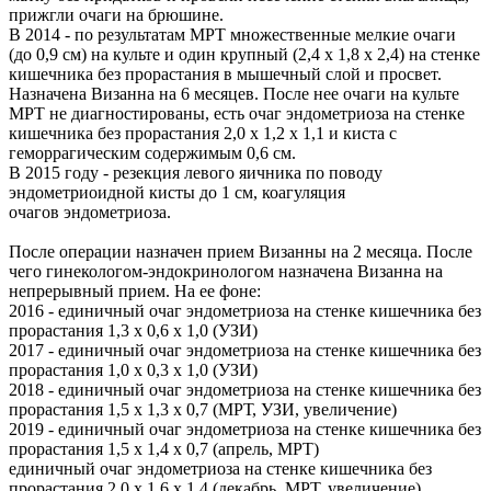
прижгли очаги на брюшине.
В 2014 - по результатам МРТ множественные мелкие очаги
(до 0,9 см) на культе и один крупный (2,4 х 1,8 х 2,4) на стенке
кишечника без прорастания в мышечный слой и просвет.
Назначена Визанна на 6 месяцев. После нее очаги на культе
МРТ не диагностированы, есть очаг эндометриоза на стенке
кишечника без прорастания 2,0 х 1,2 х 1,1 и киста с
геморрагическим содержимым 0,6 см.
В 2015 году - резекция левого яичника по поводу
эндометриоидной кисты до 1 см, коагуляция
очагов эндометриоза.
После операции назначен прием Визанны на 2 месяца. После
чего гинекологом-эндокринологом назначена Визанна на
непрерывный прием. На ее фоне:
2016 - единичный очаг эндометриоза на стенке кишечника без
прорастания 1,3 х 0,6 х 1,0 (УЗИ)
2017 - единичный очаг эндометриоза на стенке кишечника без
прорастания 1,0 х 0,3 х 1,0 (УЗИ)
2018 - единичный очаг эндометриоза на стенке кишечника без
прорастания 1,5 х 1,3 х 0,7 (МРТ, УЗИ, увеличение)
2019 - единичный очаг эндометриоза на стенке кишечника без
прорастания 1,5 х 1,4 х 0,7 (апрель, МРТ)
единичный очаг эндометриоза на стенке кишечника без
прорастания 2,0 х 1,6 х 1,4 (декабрь, МРТ, увеличение)