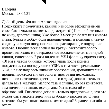
Валерия
Москва, 23.04.21
Добрый день, Филипп Александрович.
Подскажите пожалуйста, какими наиболее эффективными
способами можно выявить эндометриоз? ( Половой жизнью
не живу, девственница) Уже более 3 месяцев болит низ живота
слева, ближе к лобку, боль ирродирующая в поясницу, левую
ягодицу и левую ногу, постоянное распирающее ощущение в
животе. Обошла всех врачей по кругу ( гастроэнтеролог-
пролечила хэлик и поверхностное воспаление сигмовидной
кишки, гинеколог- 2 раза видел на УЗИ фолликулярную кисту
-10 мм в левом яичнике, которая ушла после приема
дюфастона, на последующих УЗИ, в том числе ректальное
УЗИ, не наблюдалось никаких образований, дополнительно
прошла проктолога и невролога- протрузия нескольких
позвонков пояснично-крестцового отдела) дополнительно
делала МРТ желудка, малого таза и спины, но без контраста,
там ничего не нашли, все органы без патологий и
образований. Гинеколог дополнительно предположил, что это
может быть эндометриоз или глубокая неврология. Очень
хотелось бы услышать ваши комментарии? Заранее спасибо за
ответ.