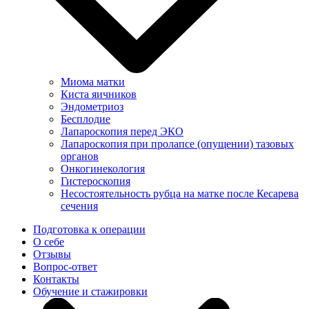
Миома матки
Киста яичников
Эндометриоз
Бесплодие
Лапароскопия перед ЭКО
Лапароскопия при пролапсе (опущении) тазовых
органов
Онкогинекология
Гистероскопия
Несостоятельность рубца на матке после Кесарева
сечения
Подготовка к операции
О себе
Отзывы
Вопрос-ответ
Контакты
Обучение и стажировки